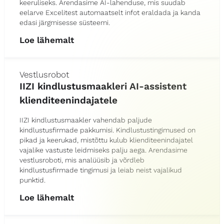
keeruliseks. Arendasime AI-lahenduse, mis suudab
eelarve Excelitest automaatselt infot eraldada ja kanda
edasi järgmisesse süsteemi.
Loe lähemalt
Vestlusrobot
IIZI kindlustusmaakleri AI-assistent
klienditeenindajatele
IIZI kindlustusmaakler vahendab paljude
kindlustusfirmade pakkumisi. Kindlustustingimused on
pikad ja keerukad, mistõttu kulub klienditeenindajatel
vajalike vastuste leidmiseks palju aega. Arendasime
vestlusroboti, mis analüüsib ja võrdleb
kindlustusfirmade tingimusi ja leiab neist vajalikud
punktid.
Loe lähemalt