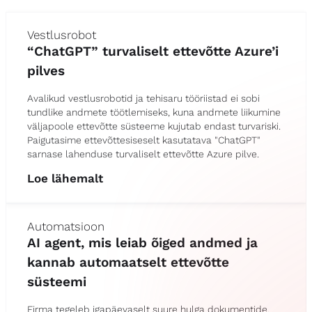
Vestlusrobot
“ChatGPT” turvaliselt ettevõtte Azure’i
pilves
Avalikud vestlusrobotid ja tehisaru tööriistad ei sobi
tundlike andmete töötlemiseks, kuna andmete liikumine
väljapoole ettevõtte süsteeme kujutab endast turvariski.
Paigutasime ettevõttesiseselt kasutatava "ChatGPT"
sarnase lahenduse turvaliselt ettevõtte Azure pilve.
Loe lähemalt
Automatsioon
AI agent, mis leiab õiged andmed ja
kannab automaatselt ettevõtte
süsteemi
Firma tegeleb igapäevaselt suure hulga dokumentide,