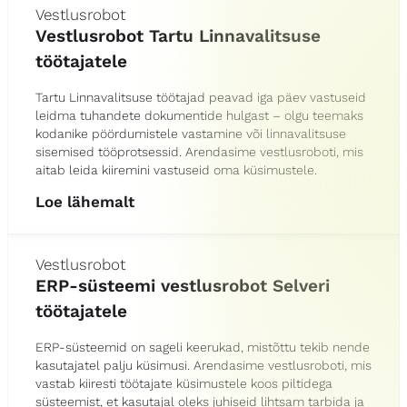
Vestlusrobot
Vestlusrobot Tartu Linnavalitsuse
töötajatele
Tartu Linnavalitsuse töötajad peavad iga päev vastuseid
leidma tuhandete dokumentide hulgast – olgu teemaks
kodanike pöördumistele vastamine või linnavalitsuse
sisemised tööprotsessid. Arendasime vestlusroboti, mis
aitab leida kiiremini vastuseid oma küsimustele.
Loe lähemalt
Vestlusrobot
ERP-süsteemi vestlusrobot Selveri
töötajatele
ERP-süsteemid on sageli keerukad, mistõttu tekib nende
kasutajatel palju küsimusi. Arendasime vestlusroboti, mis
vastab kiiresti töötajate küsimustele koos piltidega
süsteemist, et kasutajal oleks juhiseid lihtsam tarbida ja