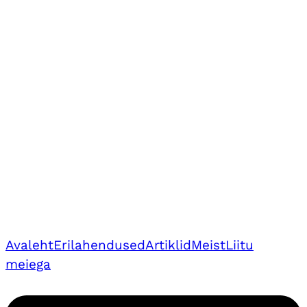
Avaleht
Erilahendused
Artiklid
Meist
Liitu
meiega