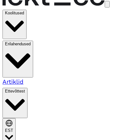
Koolitused
Erilahendused
Artiklid
Ettevõttest
EST