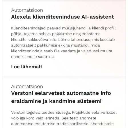
Automatsioon
Alexela klienditeeninduse AI-assistent
Klienditeenindajad peavad müügijuhendi ja kliendi profiili
põhjal tegema sobiva pakkumise ning edastama
kliendile kokkuvõtva info. Lõime lahenduse, mis koostab
automaatselt pakkumise e-kirja mustandi, mida
klienditeenindaja saab üle vaadata ja vajadusel muuta
enne kliendile saatmist.
Loe lähemalt
Automatsioon
Verstoni eelarvetest automaatne info
eraldamine ja kandmine süsteemi
Verston tegeleb teedeehitusega. Projektide eelarve Excel
võib iga kord veidi erineda. See teeb andmete
automaatse eraldamise traditsioonilistele lahendustele