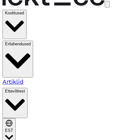
Koolitused
Erilahendused
Artiklid
Ettevõttest
EST