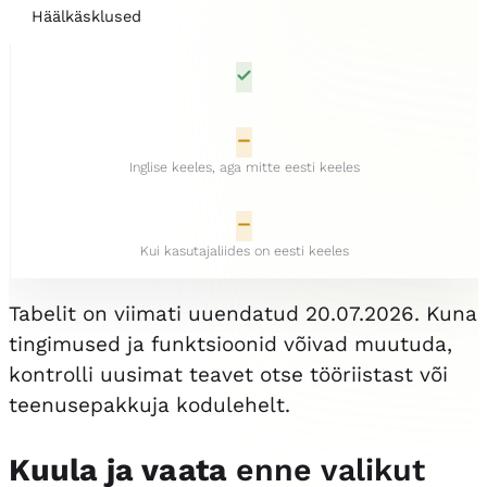
Häälkäsklused
Inglise keeles, aga mitte eesti keeles
Kui kasutajaliides on eesti keeles
Tabelit on viimati uuendatud 20.07.2026. Kuna
tingimused ja funktsioonid võivad muutuda,
kontrolli uusimat teavet otse tööriistast või
teenusepakkuja kodulehelt.
Kuula ja vaata
enne valikut