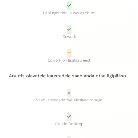
Läbi agentide ja work režiimi
Cowork
Cowork on lisatasu eest
Arvutis olevatele kaustadele saab anda otse ligipääsu
Saab lahendada faili üleslaadimisega
Claude Desktop