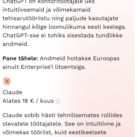
ChatGPT on kontoritöötajale üks
intuitiivsemaid ja võimekamaid
tehisarutööriistu ning paljude kasutajate
hinnangul kõige loomulikuma eesti keelega.
ChatGPT-sse ei tohiks sisestada tundlikke
andmeid.
Pane tähele:
Andmeid hoitakse Euroopas
ainult Enterprise’i litsentsiga.
Claude
Alates
18 €
/ kuus
Claude sobib hästi tehnilisemates rollides
olevatele töötajatele. See on intuitiivne ja
võimekas tööriist, kuid eestikeelsete