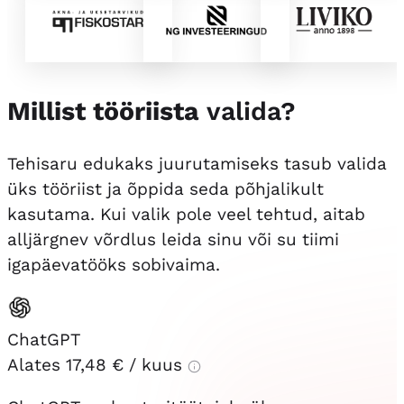
Millist tööriista
valida?
Tehisaru edukaks juurutamiseks tasub valida
üks tööriist ja õppida seda põhjalikult
kasutama. Kui valik pole veel tehtud, aitab
alljärgnev võrdlus leida sinu või su tiimi
igapäevatööks sobivaima.
ChatGPT
Alates
17,48 €
/ kuus