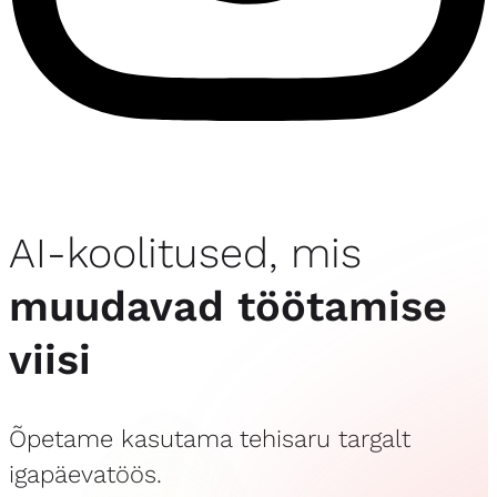
AI-koolitused, mis
muudavad töötamise
viisi
Õpetame kasutama tehisaru targalt
igapäevatöös.