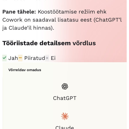
Pane tähele:
Koostöötamise režiim ehk
Cowork on saadaval lisatasu eest (ChatGPT’l
ja Claude’il hinnas).
Tööriistade detailsem
võrdlus
Jah
Piiratud
Ei
Võrreldav omadus
ChatGPT
Claude