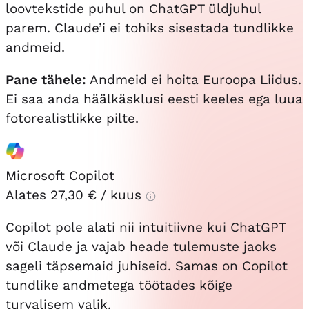
loovtekstide puhul on ChatGPT üldjuhul
parem. Claude’i ei tohiks sisestada tundlikke
andmeid.
Pane tähele:
Andmeid ei hoita Euroopa Liidus.
Ei saa anda häälkäsklusi eesti keeles ega luua
fotorealistlikke pilte.
Microsoft Copilot
Alates
27,30 €
/ kuus
Copilot pole alati nii intuitiivne kui ChatGPT
või Claude ja vajab heade tulemuste jaoks
sageli täpsemaid juhiseid. Samas on Copilot
tundlike andmetega töötades kõige
turvalisem valik.