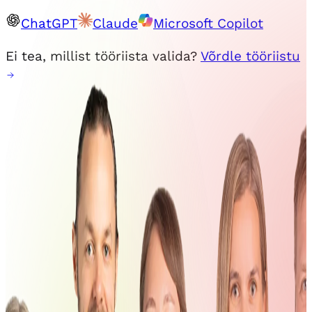
ChatGPT
Claude
Microsoft Copilot
Ei tea, millist tööriista valida?
Võrdle tööriistu