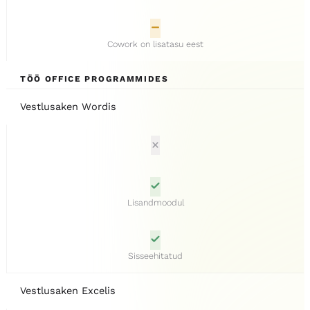
Cowork on lisatasu eest
TÖÖ OFFICE PROGRAMMIDES
Vestlusaken Wordis
Lisandmoodul
Sisseehitatud
Vestlusaken Excelis