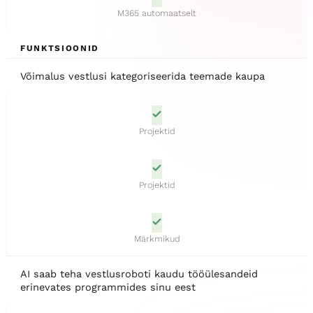
M365 automaatselt
FUNKTSIOONID
Võimalus vestlusi kategoriseerida teemade kaupa
Projektid
Projektid
Märkmikud
AI saab teha vestlusroboti kaudu tööülesandeid
erinevates programmides sinu eest