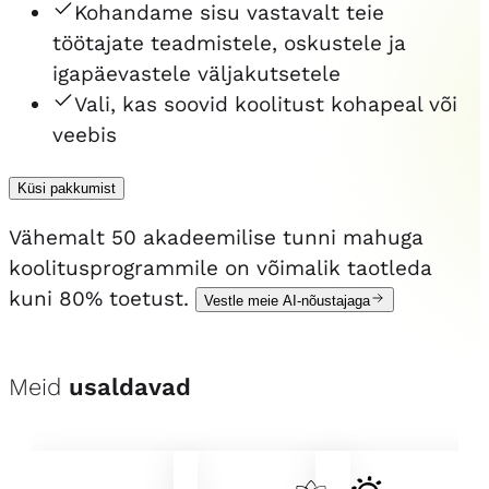
Kohandame sisu vastavalt teie
töötajate teadmistele, oskustele ja
igapäevastele väljakutsetele
Vali, kas soovid koolitust kohapeal või
veebis
Küsi pakkumist
Vähemalt 50 akadeemilise tunni mahuga
koolitusprogrammile on võimalik taotleda
kuni 80% toetust.
Vestle meie AI-nõustajaga
Meid
usaldavad