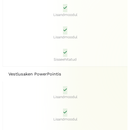
Lisandmoodul
Lisandmoodul
Sisseehitatud
Vestlusaken PowerPointis
Lisandmoodul
Lisandmoodul