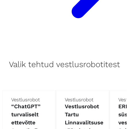
Valik tehtud vestlusrobotitest
Vestlusrobot
Vestlusrobot
Vest
“ChatGPT”
Vestlusrobot
ERP
turvaliselt
Tartu
süs
ettevõtte
Linnavalitsuse
ves