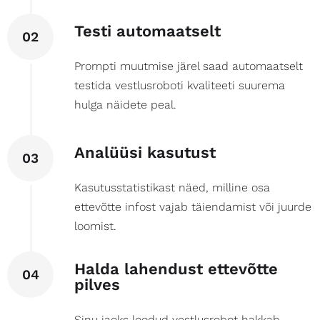
Testi automaatselt
02
Prompti muutmise järel saad automaatselt
testida vestlusroboti kvaliteeti suurema
hulga näidete peal.
Analüüsi kasutust
03
Kasutusstatistikast näed, milline osa
ettevõtte infost vajab täiendamist või juurde
loomist.
Halda lahendust ettevõtte
04
pilves
Sinu jaoks loodud vestlusrobot hakkab