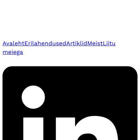
Avaleht
Erilahendused
Artiklid
Meist
Liitu
meiega