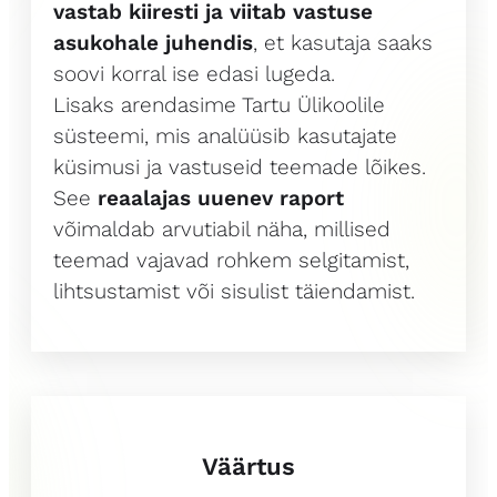
vastab kiiresti ja viitab vastuse
asukohale juhendis
, et kasutaja saaks
soovi korral ise edasi lugeda.
Lisaks arendasime Tartu Ülikoolile
süsteemi, mis analüüsib kasutajate
küsimusi ja vastuseid teemade lõikes.
See
reaalajas uuenev raport
võimaldab arvutiabil näha, millised
teemad vajavad rohkem selgitamist,
lihtsustamist või sisulist täiendamist.
Väärtus