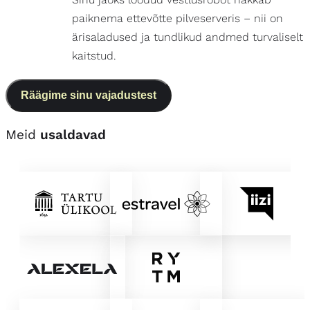
paiknema ettevõtte pilveserveris – nii on
ärisaladused ja tundlikud andmed turvaliselt
kaitstud.
Räägime sinu vajadustest
Meid
usaldavad