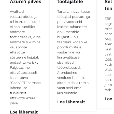
Azure’i pilves
töötajatele
Selv
tööt
Avalikud
Tartu Linnavalitsuse
vestlusrobotid ja
töötajad peavad iga
ERP-
tehisaru tööriistad
päev vastuseid
sagel
ei sobi tundlike
leidma tuhandete
mistõ
andmete
dokumentide
nende
töötlemiseks, kuna
hulgast – olgu
palju
andmete liikumine
teemaks kodanike
Aren
väljapoole
pöördumistele
vestl
ettevõtte
vastamine või
vastab
süsteeme kujutab
linnavalitsuse
tööta
endast turvariski.
sisemised
küsim
Paigutasime
tööprotsessid.
pilti
ettevõttesiseselt
Arendasime
süste
kasutatava
vestlusroboti, mis
kasut
"ChatGPT" sarnase
aitab leida kiiremini
juhis
lahenduse
vastuseid oma
tarbi
turvaliselt
küsimustele.
ettevõtte Azure
Loe 
Loe lähemalt
pilve.
Loe lähemalt