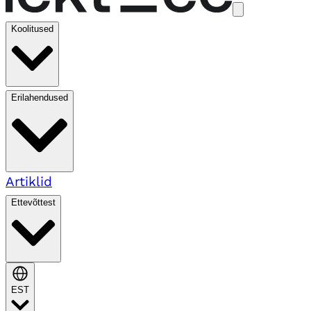
Koolitused
Erilahendused
Artiklid
Ettevõttest
EST