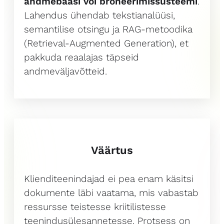
andmebaasi või broneerimissüsteemi
.
Lahendus ühendab tekstianalüüsi,
semantilise otsingu ja RAG-metoodika
(Retrieval-Augmented Generation), et
pakkuda reaalajas täpseid
andmeväljavõtteid.
Väärtus
Klienditeenindajad ei pea enam käsitsi
dokumente läbi vaatama, mis vabastab
ressursse teistesse kriitilistesse
teenindusülesannetesse. Protsess on