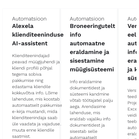
Automatsioon
Automatsioon
Auto
Alexela
Broneeringutelt
Ver
klienditeeninduse
info
eel
AI-assistent
automaatne
aut
eraldamine ja
info
Klienditeenindajad
sisestamine
era
peavad müügijuhendi ja
kliendi profiili põhjal
müügisüsteemi
ja 
tegema sobiva
süs
pakkumise ning
Info eraldamine
edastama kliendile
dokumentidest ja
Verst
kokkuvõtva info. Lõime
süsteemi kandmine
teede
lahenduse, mis koostab
võtab töötajatel palju
Proje
automaatselt pakkumise
aega. Arendasime
Excel
e-kirja mustandi, mida
lahenduse, mis
veidi
klienditeenindaja saab
eraldab vajaliku info
teeb
üle vaadata ja vajadusel
dokumentidest ja
auto
muuta enne kliendile
sisestab selle
erald
saatmist.
automaatselt