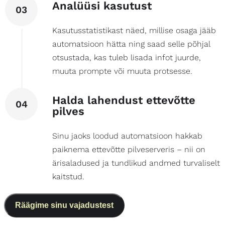
Analüüsi kasutust
03
Kasutusstatistikast näed, millise osaga jääb
automatsioon hätta ning saad selle põhjal
otsustada, kas tuleb lisada infot juurde,
muuta prompte või muuta protsesse.
Halda lahendust ettevõtte
04
pilves
Sinu jaoks loodud automatsioon hakkab
paiknema ettevõtte pilveserveris – nii on
ärisaladused ja tundlikud andmed turvaliselt
kaitstud.
Räägime sinu vajadustest