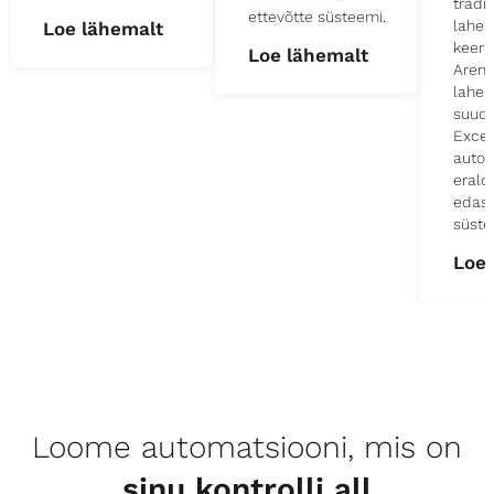
tradit
ettevõtte süsteemi.
lahen
Loe lähemalt
keeru
Loe lähemalt
Arend
lahen
suuda
Excel
autom
erald
edasi
süste
Loe 
Loome automatsiooni, mis on
sinu kontrolli all