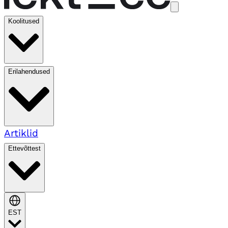
Koolitused
Erilahendused
Artiklid
Ettevõttest
EST