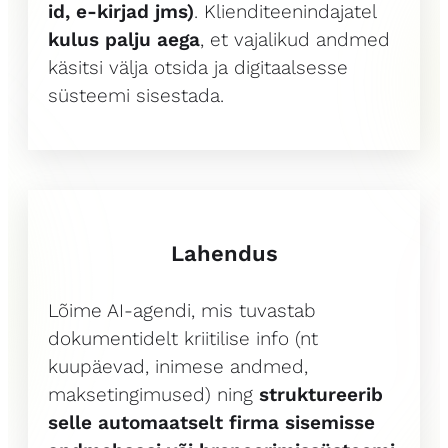
id, e-kirjad jms)
. Klienditeenindajatel
kulus palju aega
, et vajalikud andmed
käsitsi välja otsida ja digitaalsesse
süsteemi sisestada.
Lahendus
Lõime AI-agendi, mis tuvastab
dokumentidelt kriitilise info (nt
kuupäevad, inimese andmed,
maksetingimused) ning
struktureerib
selle automaatselt firma sisemisse