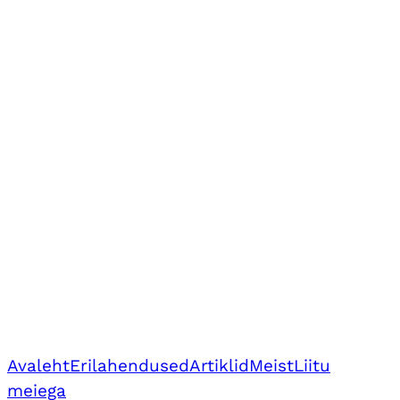
Avaleht
Erilahendused
Artiklid
Meist
Liitu
meiega