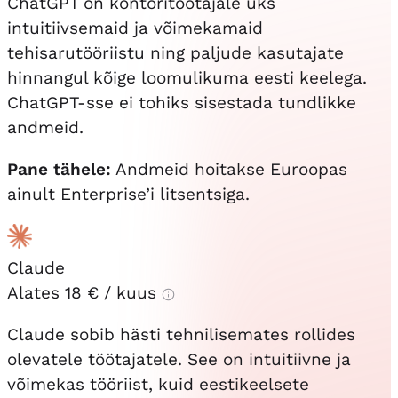
ChatGPT on kontoritöötajale üks
intuitiivsemaid ja võimekamaid
tehisarutööriistu ning paljude kasutajate
hinnangul kõige loomulikuma eesti keelega.
ChatGPT-sse ei tohiks sisestada tundlikke
andmeid.
Pane tähele:
Andmeid hoitakse Euroopas
ainult Enterprise’i litsentsiga.
Claude
Alates
18 €
/ kuus
Claude sobib hästi tehnilisemates rollides
olevatele töötajatele. See on intuitiivne ja
võimekas tööriist, kuid eestikeelsete