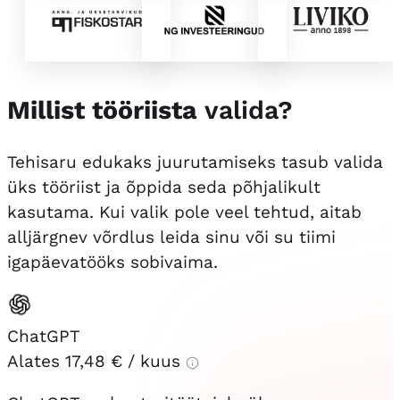
Millist tööriista
valida?
Tehisaru edukaks juurutamiseks tasub valida
üks tööriist ja õppida seda põhjalikult
kasutama. Kui valik pole veel tehtud, aitab
alljärgnev võrdlus leida sinu või su tiimi
igapäevatööks sobivaima.
ChatGPT
Alates
17,48 €
/ kuus