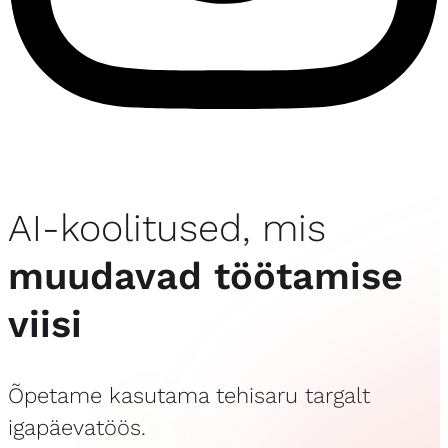
AI-koolitused, mis
muudavad töötamise
viisi
Õpetame kasutama tehisaru targalt
igapäevatöös.