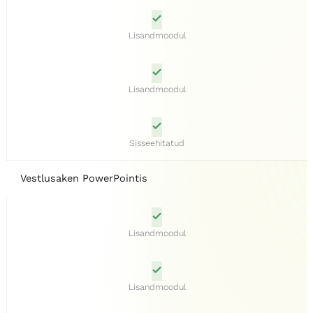
Lisandmoodul
Lisandmoodul
Sisseehitatud
Vestlusaken PowerPointis
Lisandmoodul
Lisandmoodul