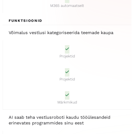
M365 automaatselt
FUNKTSIOONID
Võimalus vestlusi kategoriseerida teemade kaupa
Projektid
Projektid
Märkmikud
AI saab teha vestlusroboti kaudu tööülesandeid
erinevates programmides sinu eest