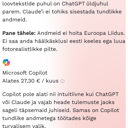
loovtekstide puhul on ChatGPT üldjuhul
parem. Claude’i ei tohiks sisestada tundlikke
andmeid.
Pane tähele:
Andmeid ei hoita Euroopa Liidus.
Ei saa anda häälkäsklusi eesti keeles ega luua
fotorealistlikke pilte.
Microsoft Copilot
Alates
27,30 €
/ kuus
Copilot pole alati nii intuitiivne kui ChatGPT
või Claude ja vajab heade tulemuste jaoks
sageli täpsemaid juhiseid. Samas on Copilot
tundlike andmetega töötades kõige
turvalisem valik.