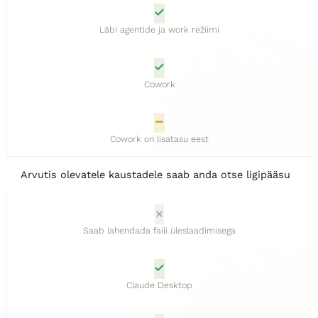
Läbi agentide ja work režiimi
Cowork
Cowork on lisatasu eest
Arvutis olevatele kaustadele saab anda otse ligipääsu
Saab lahendada faili üleslaadimisega
Claude Desktop