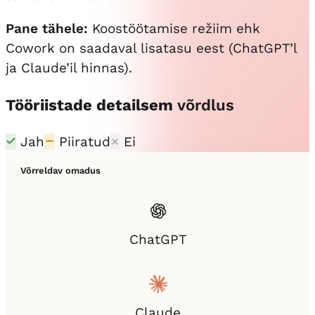
Pane tähele:
Koostöötamise režiim ehk
Cowork on saadaval lisatasu eest (ChatGPT’l
ja Claude’il hinnas).
Tööriistade detailsem
võrdlus
Jah
Piiratud
Ei
Võrreldav omadus
ChatGPT
Claude