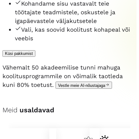
Kohandame sisu vastavalt teie
töötajate teadmistele, oskustele ja
igapäevastele väljakutsetele
Vali, kas soovid koolitust kohapeal või
veebis
Küsi pakkumist
Vähemalt 50 akadeemilise tunni mahuga
koolitusprogrammile on võimalik taotleda
kuni 80% toetust.
Vestle meie AI-nõustajaga
Meid
usaldavad