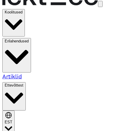
Koolitused
Erilahendused
Artiklid
Ettevõttest
EST