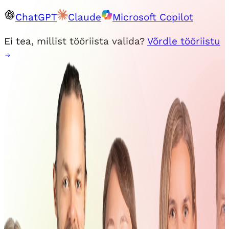
ChatGPT
Claude
Microsoft Copilot
Ei tea, millist tööriista valida?
Võrdle tööriistu