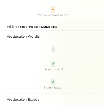
Cowork on lisatasu eest
TÖÖ OFFICE PROGRAMMIDES
Vestlusaken Wordis
Lisandmoodul
Sisseehitatud
Vestlusaken Excelis