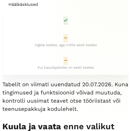
Häälkäsklused
Inglise keeles, aga mitte eesti keeles
Kui kasutajaliides on eesti keeles
Tabelit on viimati uuendatud 20.07.2026. Kuna
tingimused ja funktsioonid võivad muutuda,
kontrolli uusimat teavet otse tööriistast või
teenusepakkuja kodulehelt.
Kuula ja vaata
enne valikut