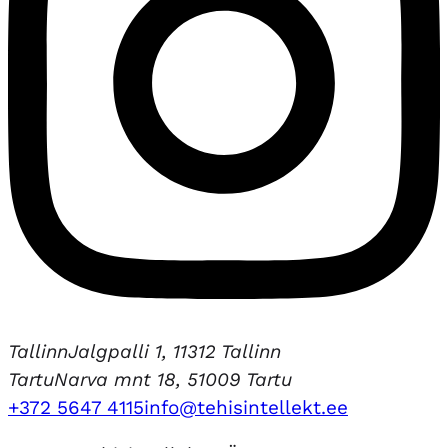
Tallinn
Jalgpalli 1, 11312 Tallinn
Tartu
Narva mnt 18, 51009 Tartu
+372 5647 4115
info@tehisintellekt.ee