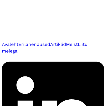
Avaleht
Erilahendused
Artiklid
Meist
Liitu
meiega