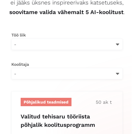
ei jääks üksnes inspireerivaks katsetuseks,
soovitame valida vähemalt 5 AI-koolitust
.
Töö liik
-
Koolitaja
-
50 ak t
Põhjalikud teadmised
Valitud tehisaru tööriista
põhjalik koolitusprogramm