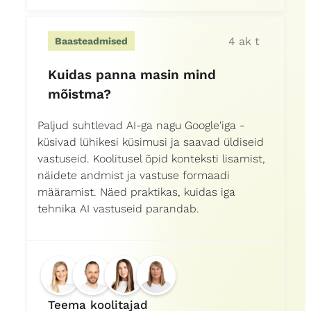
4 ak t
Baasteadmised
Kuidas panna masin mind
mõistma?
Paljud suhtlevad AI-ga nagu Google'iga -
küsivad lühikesi küsimusi ja saavad üldiseid
vastuseid. Koolitusel õpid konteksti lisamist,
näidete andmist ja vastuse formaadi
määramist. Näed praktikas, kuidas iga
tehnika AI vastuseid parandab.
Teema koolitajad