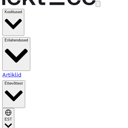
Koolitused
Erilahendused
Artiklid
Ettevõttest
EST