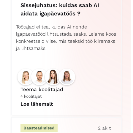
Sissejuhatus: kuidas saab AI
aidata igapäevatöös ?
Töötajad ei tea, kuidas AI nende
igapäevatööd lihtsustada saaks. Leiame koos
konkreetseid viise, mis teeksid töö kiiremaks
ja lihtsamaks.
Teema koolitajad
4 koolitajat
Loe lähemalt
2 ak t
Baasteadmised