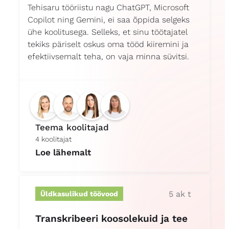
Tehisaru tööriistu nagu ChatGPT, Microsoft
Copilot ning Gemini, ei saa õppida selgeks
ühe koolitusega. Selleks, et sinu töötajatel
tekiks päriselt oskus oma tööd kiiremini ja
efektiivsemalt teha, on vaja minna süvitsi.
Teema koolitajad
4 koolitajat
Loe lähemalt
5 ak t
Üldkasulikud töövood
Transkribeeri koosolekuid ja tee