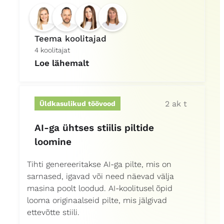
Teema koolitajad
4 koolitajat
Loe lähemalt
2 ak t
Üldkasulikud töövood
AI-ga ühtses stiilis piltide
loomine
Tihti genereeritakse AI-ga pilte, mis on
sarnased, igavad või need näevad välja
masina poolt loodud. AI-koolitusel õpid
looma originaalseid pilte, mis jälgivad
ettevõtte stiili.