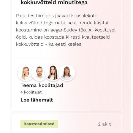
kokkuvõtteid minutitega
Paljudes tiimides jäävad koosolekute
kokkuvõtted tegemata, sest nende käsitsi
koostamine on aeganõudev töö. AI-koolitusel
õpid, kuidas koostada kiiresti kvaliteetseid
kokkuvõtteid - ka eesti keeles.
Teema koolitajad
4 koolitajat
Loe lähemalt
2 ak t
Baasteadmised