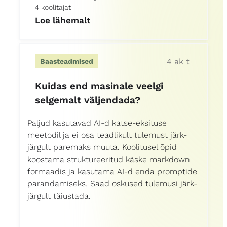
4 koolitajat
Loe lähemalt
4 ak t
Baasteadmised
Kuidas end masinale veelgi
selgemalt väljendada?
Paljud kasutavad AI-d katse-eksituse
meetodil ja ei osa teadlikult tulemust järk-
järgult paremaks muuta. Koolitusel õpid
koostama struktureeritud käske markdown
formaadis ja kasutama AI-d enda promptide
parandamiseks. Saad oskused tulemusi järk-
järgult täiustada.