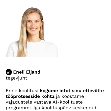
Eneli Eljand
tegevjuht
Enne koolitusi
kogume infot sinu ettevõtte
tööprotsesside kohta
ja koostame
vajadustele vastava AI-koolituste
programmi. Iga koolituspäev keskendub