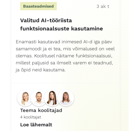
3 ak t
Baasteadmised
Valitud AI-tööriista
funktsionaalsuste kasutamine
Enamasti kasutavad inimesed AI-d iga päev
samamoodi ja ei tea, mis võimalused on veel
olemas. Koolitusel näitame funktsionaalsusi,
millest paljusid sa ilmselt varem ei teadnud,
ja õpid neid kasutama.
Teema koolitajad
4 koolitajat
Loe lähemalt