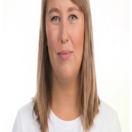
eneli@tehisintellekt.ee
Loe lähemalt
Anna Borovikova
personalipartner
anna@tehisintellekt.ee
Loe lähemalt
Martin Meitern
konsultant-koolitaja
martin@tehisintellekt.ee
Loe lähemalt