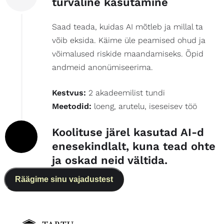
turvaline kasutamine
Saad teada, kuidas AI mõtleb ja millal ta
võib eksida. Käime üle peamised ohud ja
võimalused riskide maandamiseks. Õpid
andmeid anonümiseerima.
Kestvus:
2 akadeemilist tundi
Meetodid:
loeng, arutelu, iseseisev töö
Koolituse järel kasutad AI-d
enesekindlalt, kuna tead ohte
ja oskad neid vältida.
Räägime sinu vajadustest