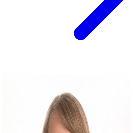
Koolitajad
, kes aitavad
värskeid ideid koguda
Eneli Eljand
tegevjuht