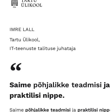
IMRE LALL
Tartu Ülikool,
IT-teenuste talituse juhataja
“
Saime
põhjalikke teadmisi
ja
praktilisi nippe.
Saime
põhjalikke teadmisi
ja
praktilisi nipp