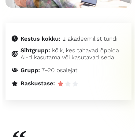
Kestus kokku:
2 akadeemilist tundi
Sihtgrupp:
kõik, kes tahavad õppida
AI-d kasutama või kasutavad seda
Grupp:
7–20 osalejat
Raskustase: