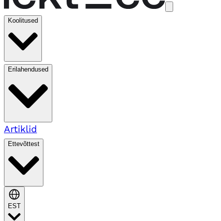
Koolitused
Erilahendused
Artiklid
Ettevõttest
EST