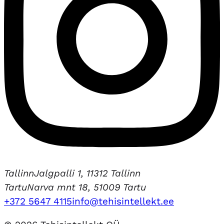
Tallinn
Jalgpalli 1, 11312 Tallinn
Tartu
Narva mnt 18, 51009 Tartu
+372 5647 4115
info@tehisintellekt.ee