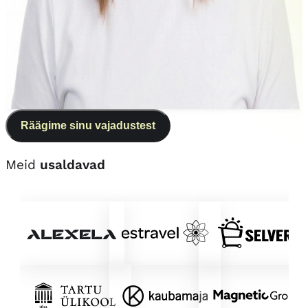
Birgit Rootsi
konsultant-koolitaja
birgit@tehisintellekt.ee
Loe lähemalt
Räägime sinu vajadustest
Meid
usaldavad