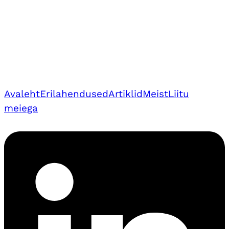
Avaleht
Erilahendused
Artiklid
Meist
Liitu
meiega