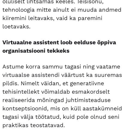
oluliselt lihtsamas keeles. Teisisõnu,
tehnoloogia mitte ainult ei muuda andmed
kiiremini leitavaks, vaid ka paremini
loetavaks.
Virtuaalne assistent loob eelduse õppiva
organisatsiooni tekkeks
Astume korra sammu tagasi ning vaatame
virtuaalse assistendi väärtust ka suuremas
pildis. Nimelt väidan, et generatiivne
tehisintellekt võimaldab esmakordselt
realiseerida mõningad juhtimisteaduse
kontseptsioonid, mis on küll aastakümneid
tagasi välja töötatud, kuid pole olnud seni
praktikas teostatavad.