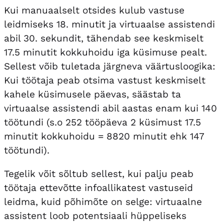
Kui manuaalselt otsides kulub vastuse
leidmiseks 18. minutit ja virtuaalse assistendi
abil 30. sekundit, tähendab see keskmiselt
17.5 minutit kokkuhoidu iga küsimuse pealt.
Sellest võib tuletada järgneva väärtusloogika:
Kui töötaja peab otsima vastust keskmiselt
kahele küsimusele päevas, säästab ta
virtuaalse assistendi abil aastas enam kui 140
töötundi (s.o 252 tööpäeva 2 küsimust 17.5
minutit kokkuhoidu = 8820 minutit ehk 147
töötundi).
Tegelik võit sõltub sellest, kui palju peab
töötaja ettevõtte infoallikatest vastuseid
leidma, kuid põhimõte on selge: virtuaalne
assistent loob potentsiaali hüppeliseks