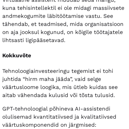
kuna tehisintellektil ei ole midagi massiivsete
andmekogumite läbitöötamise vastu. See
tähendab, et teadmised, mida organisatsioon
on aja jooksul kogunud, on kõigile töötajatele
lihtsasti ligipääsetavad.
Kokkuvõte
Tehnoloogiainvesteeringu tegemist ei tohi
juhtida “hirm maha jääda”, vaid selge
väärtusloome loogika, mis ütleb kuidas see
aitab vähendada kulusid või tõsta tulusid.
GPT-tehnoloogial põhineva AI-assistendi
olulisemad kvantitatiivsed ja kvalitatiivsed
väärtuskomponendid on järgmised: