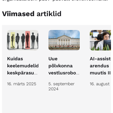
Viimased
artiklid
Kuidas
AI-assist
Uue
keelemudelid
arendus
põlvkonna
keskpärasusest
muutis IIZ
vestlusroboti
välja aidata
kindlustu
arendus
16. märts 2025
16. august 
5. september
töö
Tartu Ülikooli
2024
efektiivs
arvutiabile