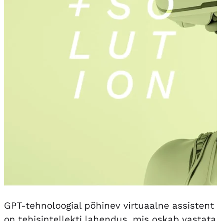
GPT-tehnoloogial põhinev virtuaalne assistent
on tehisintellekti lahendus, mis oskab vastata