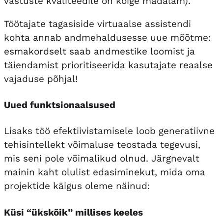
vastuste kvaliteedile on kõige madalam).
Töötajate tagasiside virtuaalse assistendi
kohta annab andmehaldusesse uue mõõtme:
esmakordselt saab andmestike loomist ja
täiendamist prioritiseerida kasutajate reaalse
vajaduse põhjal!
Uued funktsionaalsused
Lisaks töö efektiivistamisele loob generatiivne
tehisintellekt võimaluse teostada tegevusi,
mis seni pole võimalikud olnud. Järgnevalt
mainin kaht olulist edasiminekut, mida oma
projektide käigus oleme näinud:
Küsi “ükskõik” millises keeles