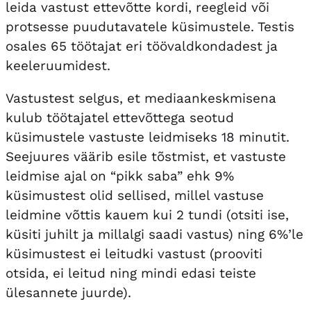
leida vastust ettevõtte kordi, reegleid või
protsesse puudutavatele küsimustele. Testis
osales 65 töötajat eri töövaldkondadest ja
keeleruumidest.
Vastustest selgus, et mediaankeskmisena
kulub töötajatel ettevõttega seotud
küsimustele vastuste leidmiseks 18 minutit.
Seejuures väärib esile tõstmist, et vastuste
leidmise ajal on “pikk saba” ehk 9%
küsimustest olid sellised, millel vastuse
leidmine võttis kauem kui 2 tundi (otsiti ise,
küsiti juhilt ja millalgi saadi vastus) ning 6%’le
küsimustest ei leitudki vastust (prooviti
otsida, ei leitud ning mindi edasi teiste
ülesannete juurde).