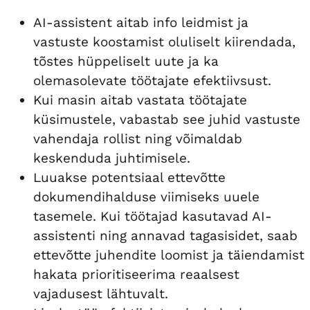
AI-assistent aitab info leidmist ja
vastuste koostamist oluliselt kiirendada,
tõstes hüppeliselt uute ja ka
olemasolevate töötajate efektiivsust.
Kui masin aitab vastata töötajate
küsimustele, vabastab see juhid vastuste
vahendaja rollist ning võimaldab
keskenduda juhtimisele.
Luuakse potentsiaal ettevõtte
dokumendihalduse viimiseks uuele
tasemele. Kui töötajad kasutavad AI-
assistenti ning annavad tagasisidet, saab
ettevõtte juhendite loomist ja täiendamist
hakata prioritiseerima reaalsest
vajadusest lähtuvalt.