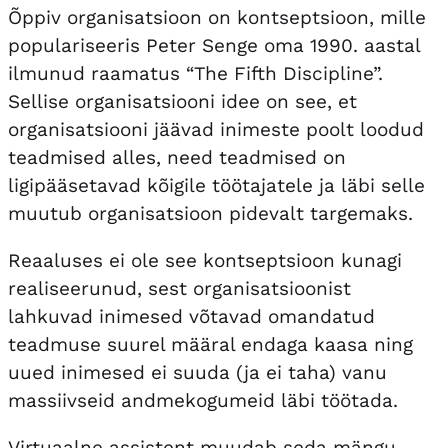
Õppiv organisatsioon on kontseptsioon, mille
populariseeris Peter Senge oma 1990. aastal
ilmunud raamatus “The Fifth Discipline”.
Sellise organisatsiooni idee on see, et
organisatsiooni jäävad inimeste poolt loodud
teadmised alles, need teadmised on
ligipääsetavad kõigile töötajatele ja läbi selle
muutub organisatsioon pidevalt targemaks.
Reaaluses ei ole see kontseptsioon kunagi
realiseerunud, sest organisatsioonist
lahkuvad inimesed võtavad omandatud
teadmuse suurel määral endaga kaasa ning
uued inimesed ei suuda (ja ei taha) vanu
massiivseid andmekogumeid läbi töötada.
Virtuaalne assistent muudab seda mängu,