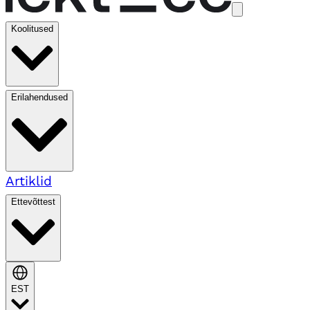
Koolitused
Erilahendused
Artiklid
Ettevõttest
EST