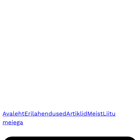
Avaleht
Erilahendused
Artiklid
Meist
Liitu
meiega