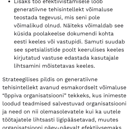
Lisaks töö efektiivistamisele loob
generatiivne tehisintellekt võimaluse
teostada tegevusi, mis seni pole
võimalikud olnud. Näiteks võimaldab see
küsida poolakeelse dokumendi kohta
eesti keeles või vastupidi. Samuti suudab
see spetsialistide poolt keerulises keeles
kirjutatud vastuse edastada kasutajale
lihtsamini mõistetavas keeles.
Strateegilises pildis on generatiivne
tehisintellekt avanud esmakordselt võimaluse
“õppiva organisatsiooni” tekkeks, kus inimeste
loodud teadmised salvestuvad organisatsiooni
ja need on nii olemasolevatele kui ka uutele
töötajatele lihtsasti ligipääsetavad, muutes
organisatsiooni päev-päevalt efektiivsemaks.