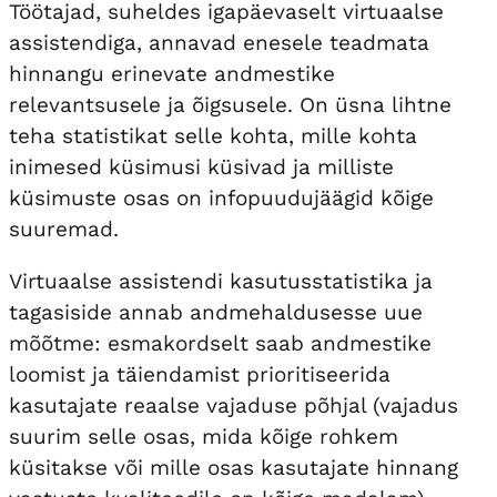
Töötajad, suheldes igapäevaselt virtuaalse
assistendiga, annavad enesele teadmata
hinnangu erinevate andmestike
relevantsusele ja õigsusele. On üsna lihtne
teha statistikat selle kohta, mille kohta
inimesed küsimusi küsivad ja milliste
küsimuste osas on infopuudujäägid kõige
suuremad.
Virtuaalse assistendi kasutusstatistika ja
tagasiside annab andmehaldusesse uue
mõõtme: esmakordselt saab andmestike
loomist ja täiendamist prioritiseerida
kasutajate reaalse vajaduse põhjal (vajadus
suurim selle osas, mida kõige rohkem
küsitakse või mille osas kasutajate hinnang