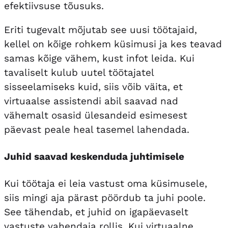
efektiivsuse tõusuks.
Eriti tugevalt mõjutab see uusi töötajaid,
kellel on kõige rohkem küsimusi ja kes teavad
samas kõige vähem, kust infot leida. Kui
tavaliselt kulub uutel töötajatel
sisseelamiseks kuid, siis võib väita, et
virtuaalse assistendi abil saavad nad
vähemalt osasid ülesandeid esimesest
päevast peale heal tasemel lahendada.
Juhid saavad keskenduda juhtimisele
Kui töötaja ei leia vastust oma küsimusele,
siis mingi aja pärast pöördub ta juhi poole.
See tähendab, et juhid on igapäevaselt
vastuste vahendaja rollis. Kui virtuaalne