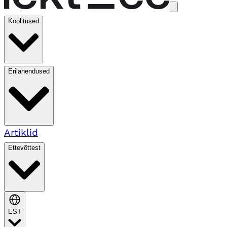
Koolitused
Erilahendused
Artiklid
Ettevõttest
EST