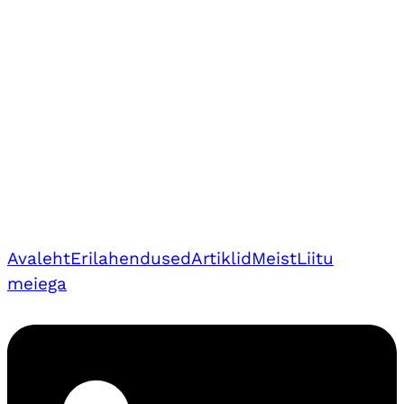
Avaleht
Erilahendused
Artiklid
Meist
Liitu
meiega