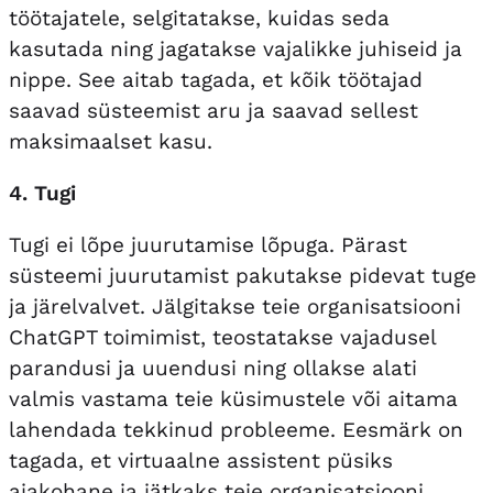
töötajatele, selgitatakse, kuidas seda
kasutada ning jagatakse vajalikke juhiseid ja
nippe. See aitab tagada, et kõik töötajad
saavad süsteemist aru ja saavad sellest
maksimaalset kasu.
4. Tugi
Tugi ei lõpe juurutamise lõpuga. Pärast
süsteemi juurutamist pakutakse pidevat tuge
ja järelvalvet. Jälgitakse teie organisatsiooni
ChatGPT toimimist, teostatakse vajadusel
parandusi ja uuendusi ning ollakse alati
valmis vastama teie küsimustele või aitama
lahendada tekkinud probleeme. Eesmärk on
tagada, et virtuaalne assistent püsiks
ajakohane ja jätkaks teie organisatsiooni