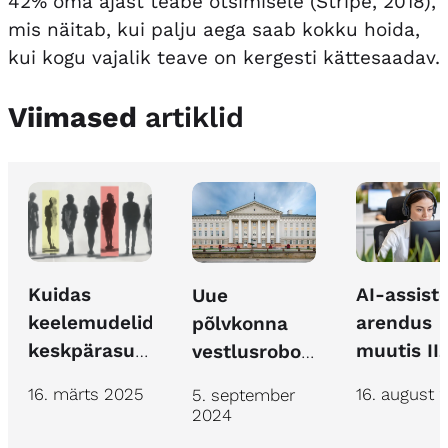
42% oma ajast teabe otsimisele (Stripe, 2018),
mis näitab, kui palju aega saab kokku hoida,
kui kogu vajalik teave on kergesti kättesaadav.
Viimased
artiklid
Kuidas
AI-assist
Uue
keelemudelid
arendus
põlvkonna
keskpärasusest
muutis IIZ
vestlusroboti
välja aidata
kindlustu
arendus
16. märts 2025
16. august 
5. september
töö
Tartu Ülikooli
2024
efektiivs
arvutiabile