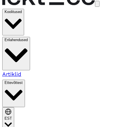
Koolitused
Erilahendused
Artiklid
Ettevõttest
EST