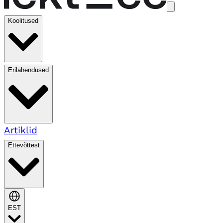
Koolitused
Erilahendused
Artiklid
Ettevõttest
EST