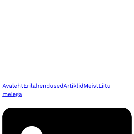
Avaleht
Erilahendused
Artiklid
Meist
Liitu
meiega