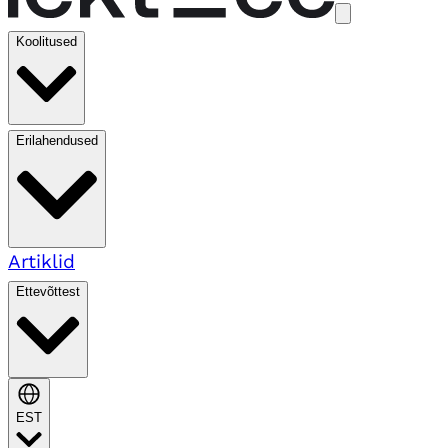
Koolitused
Erilahendused
Artiklid
Ettevõttest
EST