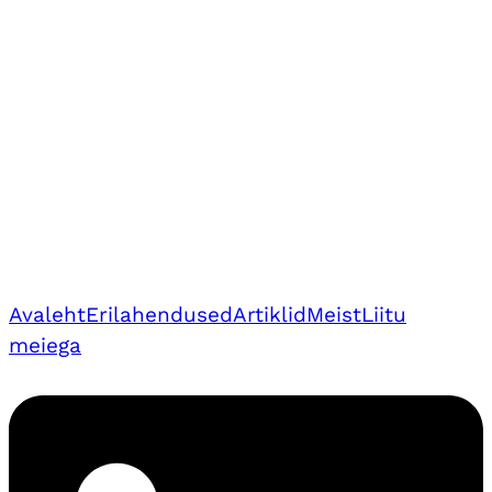
Avaleht
Erilahendused
Artiklid
Meist
Liitu
meiega